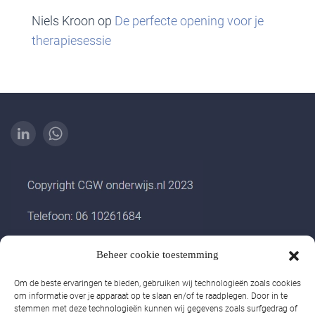
Niels Kroon
op
De perfecte opening voor je
therapiesessie
Beheer cookie toestemming
Om de beste ervaringen te bieden, gebruiken wij technologieën zoals cookies
PRIVACYBELEID
om informatie over je apparaat op te slaan en/of te raadplegen. Door in te
stemmen met deze technologieën kunnen wij gegevens zoals surfgedrag of
COOKIEBELEID (EU)